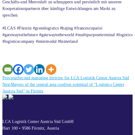
Geschäfts-und Meeresluft zu schnuppern und persönlich mit unseren
Kooperationspartnern über künftige Entwicklungen am Markt zu
sprechen.
#LCAS #Fürnitz #greenlogistics #bajing #francescoparisi
#gatewaytothefuture #gatewaytotheworld #multipurposeterminal #logistics
#logisticscompany #intermodal #hinterland
Previous
Previous
Second managing director for LCA Logistik Center Austria Süd
Next
post:
Next
Mayors of the central area confirm potential of “Logistics Center
post:
Austria Süd” in Fürnitz
CONTACT
LCA Logistik Center Austria Süd GmbH
Hart 100 • 9586 Fürnitz, Austria