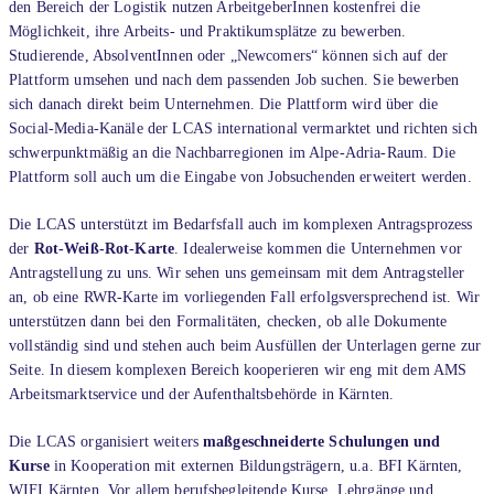
den Bereich der Logistik nutzen ArbeitgeberInnen kostenfrei die
Möglichkeit, ihre Arbeits- und Praktikumsplätze zu bewerben.
Studierende, AbsolventInnen oder „Newcomers“ können sich auf der
Plattform umsehen und nach dem passenden Job suchen. Sie bewerben
sich danach direkt beim Unternehmen. Die Plattform wird über die
Social-Media-Kanäle der LCAS international vermarktet und richten sich
schwerpunktmäßig an die Nachbarregionen im Alpe-Adria-Raum. Die
Plattform soll auch um die Eingabe von Jobsuchenden erweitert werden.
Die LCAS unterstützt im Bedarfsfall auch im komplexen Antragsprozess
der
Rot-Weiß-Rot-Karte
. Idealerweise kommen die Unternehmen vor
Antragstellung zu uns. Wir sehen uns gemeinsam mit dem Antragsteller
an, ob eine RWR-Karte im vorliegenden Fall erfolgsversprechend ist. Wir
unterstützen dann bei den Formalitäten, checken, ob alle Dokumente
vollständig sind und stehen auch beim Ausfüllen der Unterlagen gerne zur
Seite. In diesem komplexen Bereich kooperieren wir eng mit dem AMS
Arbeitsmarktservice und der Aufenthaltsbehörde in Kärnten.
Die LCAS organisiert weiters
maßgeschneiderte Schulungen und
Kurse
in Kooperation mit externen Bildungsträgern, u.a. BFI Kärnten,
WIFI Kärnten. Vor allem berufsbegleitende Kurse, Lehrgänge und