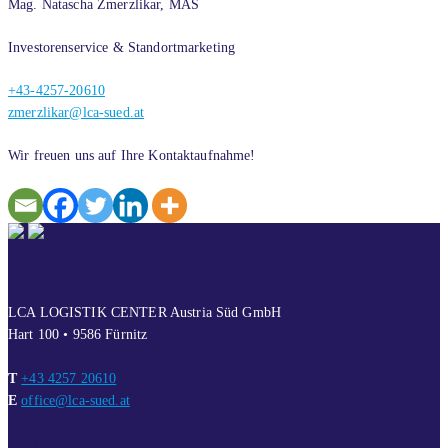
Mag. Natascha Zmerzlikar, MAS
Investorenservice & Standortmarketing
+43-4257-20610
zmerzlikar@lca-sued.at
Wir freuen uns auf Ihre Kontaktaufnahme!
KONTAKT
LCA LOGISTIK CENTER Austria Süd GmbH
Hart 100 • 9586 Fürnitz
T
+43 4257 20610
E
office@lca-sued.at
LINKS