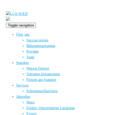
Toggle navigation
Über uns
Success stories
Bekanntmachungen
Projekte
Team
Standort
Warum Fürnitz
Schienen-Infrastruktur
Firmen am Standort
Services
Schienenzollkorridor
Aktuelles
News
Foodis- Opportunities Catalogue
Events