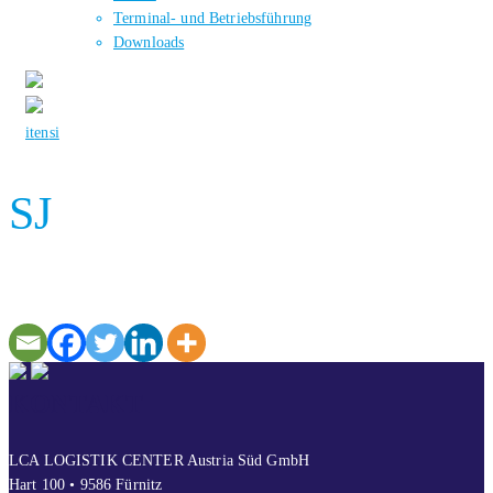
Terminal- und Betriebsführung
Downloads
it
en
si
SJ
KONTAKT
LCA LOGISTIK CENTER Austria Süd GmbH
Hart 100 • 9586 Fürnitz