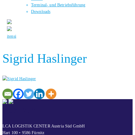
Terminal- und Betriebsführung
Downloads
it
en
si
Sigrid Haslinger
KONTAKT
LCA LOGISTIK CENTER Austria Süd GmbH
Hart 100 • 9586 Fürnitz