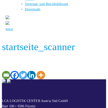
Terminal- und Betriebsführung
Downloads
it
en
si
startseite_scanner
KONTAKT
LCA LOGISTIK CENTER Austria Süd GmbH
Hart 100 • 9586 Fürnitz