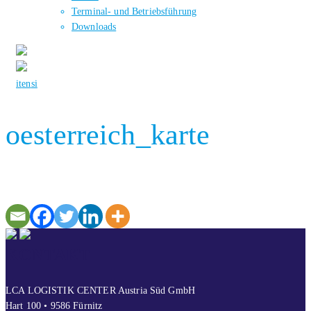
Terminal- und Betriebsführung
Downloads
it
en
si
oesterreich_karte
KONTAKT
LCA LOGISTIK CENTER Austria Süd GmbH
Hart 100 • 9586 Fürnitz