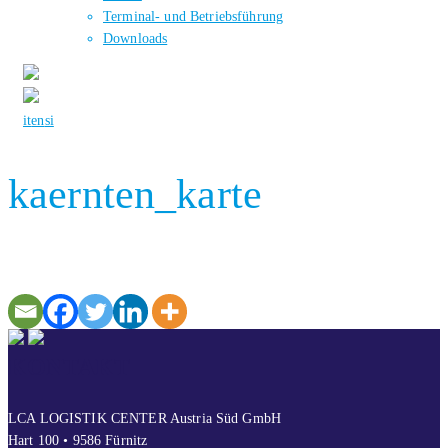
Terminal- und Betriebsführung
Downloads
it
en
si
kaernten_karte
KONTAKT
LCA LOGISTIK CENTER Austria Süd GmbH
Hart 100 • 9586 Fürnitz