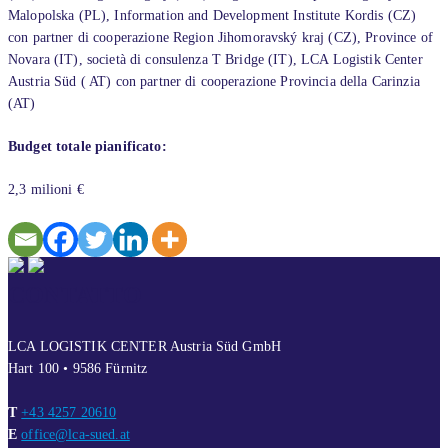
Malopolska (PL), Information and Development Institute Kordis (CZ)
con partner di cooperazione Region Jihomoravský kraj (CZ), Province of
Novara (IT), società di consulenza T Bridge (IT), LCA Logistik Center
Austria Süd ( AT) con partner di cooperazione Provincia della Carinzia
(AT)
Budget totale pianificato:
2,3 milioni €
CONTATTO
LCA LOGISTIK CENTER Austria Süd GmbH
Hart 100 • 9586 Fürnitz
T
+43 4257 20610
E
office@lca-sued.at