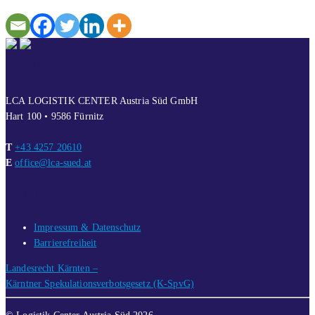
KONTAKT
LCA LOGISTIK CENTER Austria Süd GmbH
Hart 100 • 9586 Fürnitz
T
+43 4257 20610
E
office@lca-sued.at
LINKS
Impressum & Datenschutz
Barrierefreiheit
Landesrecht Kärnten –
Kärntner Spekulationsverbotsgesetz (K-SpvG)