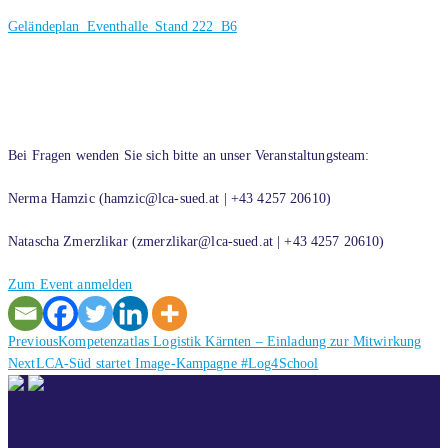
Geländeplan_Eventhalle_Stand 222_B6
Bei Fragen wenden Sie sich bitte an unser Veranstaltungsteam:
Nerma Hamzic (hamzic@lca-sued.at | +43 4257 20610)
Natascha Zmerzlikar (zmerzlikar@lca-sued.at | +43 4257 20610)
Zum Event anmelden
Previous
Previous
Kompetenzatlas Logistik Kärnten – Einladung zur Mitwirkung
Next
post:
Next
LCA-Süd startet Image-Kampagne #Log4School
post:
KONTAKT