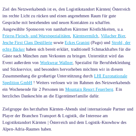
Ziel des Netzwerkabends ist es, den Logistikstandort Kärnten| Österreich
ins rechte Licht zu rücken und einen angenehmen Raum für gute
Gespräche mit bestehenden und neuen Kontakten zu schaffen.
Ausgewählte Sponsoren von namhaften Kärntner Köstlichkeiten, u.a.
Frierss Fleisch- und Wurstspezialitäten
,
Kärntnermilch
,
Villacher Bier
,
Jesche First Class Destillerie
sowie
Eckes Granini
(Pago) und
Strobl, der
echte Bäcker
haben sich bereit erklärt, traditionell Schmackhaftes für die
Gäste nach München zum Verkosten zu bringen. Unterstützt wird das
Event außerdem von
Workwear Wallner
, Spezialist für Berufsbekleidung
und Stickservice, und besonders hervorheben möchten wir in diesem
Zusammenhang die großartige Unterstützung durch
LHI Euronationale
Spedition GmbH
! Weiters verlosen wir im Rahmen des Netzwerkabends
ein Wochenende für 2 Personen im
Mountain Resort Feuerberg
. Ein
herzliches Dankeschön an die Eigentümerfamilie dafür.
Zielgruppe des herzhaften Kärnten-Abends sind internationale Partner und
Player der Branchen Transport & Logistik, die Interesse am
Logistikstandort Kärnten | Österreich und dem Logistik-Knowhow des
Alpen-Adria-Raumes haben.