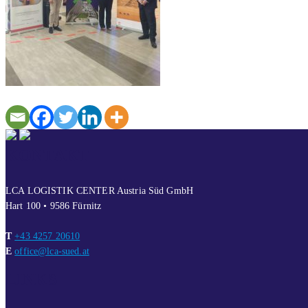
KONTAKT
LCA LOGISTIK CENTER Austria Süd GmbH
Hart 100 • 9586 Fürnitz
T
+43 4257 20610
E
office@lca-sued.at
LINKS