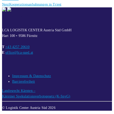
Next
Next
Kooperationsanbahnungen in Triest
post:
KONTAKT
LCA LOGISTIK CENTER Austria Süd GmbH
Hart 100 • 9586 Fürnitz
T
+43 4257 20610
E
office@lca-sued.at
LINKS
Impressum & Datenschutz
Barrierefreiheit
Landesrecht Kärnten –
Kärntner Spekulationsverbotsgesetz (K-SpvG)
© Logistik Center Austria Süd 2026