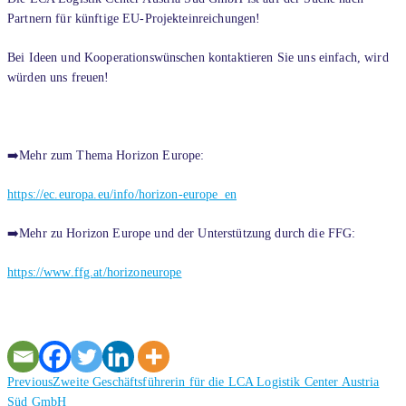
Partnern für künftige EU-Projekteinreichungen!
Bei Ideen und Kooperationswünschen kontaktieren Sie uns einfach, wird
würden uns freuen!
➡️Mehr zum Thema Horizon Europe:
https://ec.europa.eu/info/horizon-europe_en
➡️Mehr zu Horizon Europe und der Unterstützung durch die FFG:
https://www.ffg.at/horizoneurope
Previous
Previous
Zweite Geschäftsführerin für die LCA Logistik Center Austria
post:
Süd GmbH