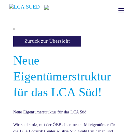
Toggl
naviga
Zurück zur Übersicht
Neue
Eigentümerstruktur
für das LCA Süd!
Neue Eigentümerstruktur für das LCA Süd!
Wir sind stolz, mit der ÖBB einen neuen Miteigentümer für
die LCA Logistik Center Austria Süd GmbH zu haben und