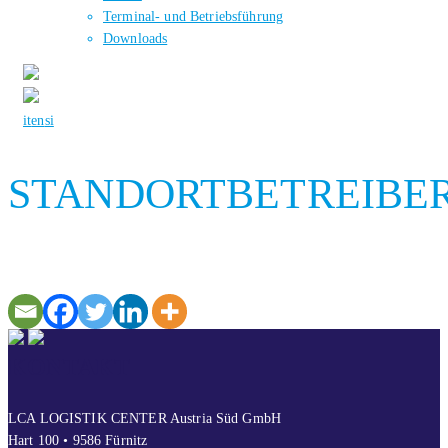
Terminal- und Betriebsführung
Downloads
it
en
si
STANDORTBETREIBE
KONTAKT
LCA LOGISTIK CENTER Austria Süd GmbH
Hart 100 • 9586 Fürnitz