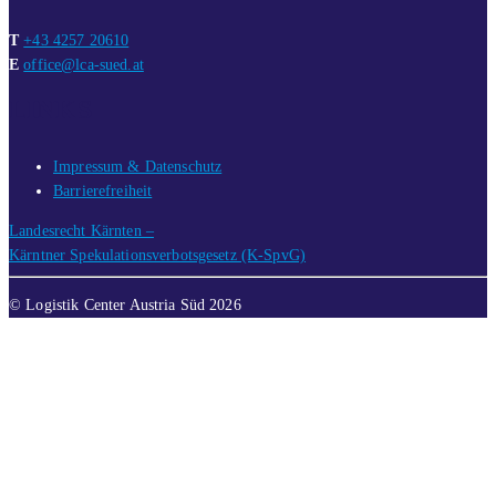
T
+43 4257 20610
E
office@lca-sued.at
LINKS
Impressum & Datenschutz
Barrierefreiheit
Landesrecht Kärnten –
Kärntner Spekulationsverbotsgesetz (K-SpvG)
© Logistik Center Austria Süd 2026