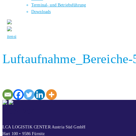
Terminal- und Betriebsführung
Downloads
it
en
si
Luftaufnahme_Bereiche
KONTAKT
LCA LOGISTIK CENTER Austria Süd GmbH
Hart 100 • 9586 Fürnitz