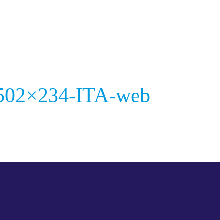
-502×234-ITA-web