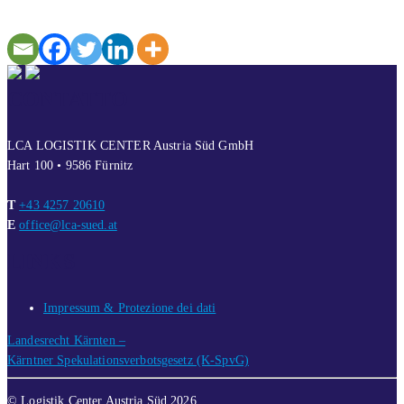
CONTATTO
LCA LOGISTIK CENTER Austria Süd GmbH
Hart 100 • 9586 Fürnitz
T
+43 4257 20610
E
office@lca-sued.at
LINKS
Impressum & Protezione dei dati
Landesrecht Kärnten –
Kärntner Spekulationsverbotsgesetz (K-SpvG)
© Logistik Center Austria Süd 2026