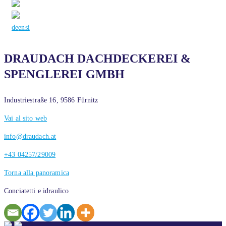
de
en
si
DRAUDACH DACHDECKEREI &
SPENGLEREI GMBH
Industriestraße 16, 9586 Fürnitz
Vai al sito web
info@draudach.at
+43 04257/29009
Torna alla panoramica
Conciatetti e idraulico