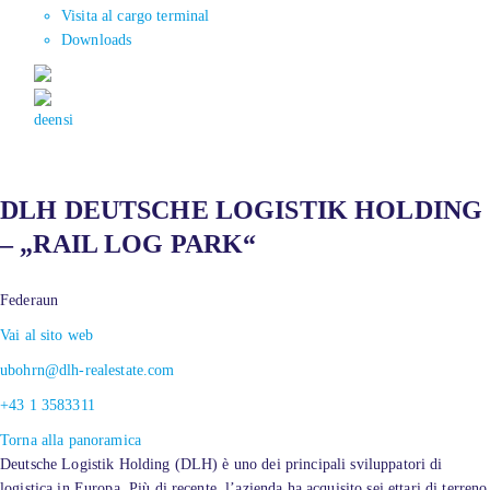
Visita al cargo terminal
Downloads
de
en
si
DLH DEUTSCHE LOGISTIK HOLDING
– „RAIL LOG PARK“
Federaun
Vai al sito web
ubohrn@dlh-realestate.com
+43 1 3583311
Torna alla panoramica
Deutsche Logistik Holding (DLH) è uno dei principali sviluppatori di
logistica in Europa. Più di recente, l’azienda ha acquisito sei ettari di terreno