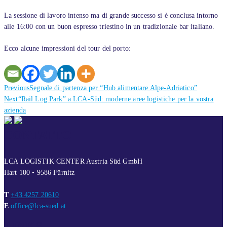
La sessione di lavoro intenso ma di grande successo si è conclusa intorno
alle 16:00 con un buon espresso triestino in un tradizionale bar italiano.
Ecco alcune impressioni del tour del porto:
Previous
Previous
Segnale di partenza per “Hub alimentare Alpe-Adriatico”
Next
post:
Next
“Rail Log Park” a LCA-Süd: moderne aree logistiche per la vostra
post:
azienda
CONTATTO
LCA LOGISTIK CENTER Austria Süd GmbH
Hart 100 • 9586 Fürnitz
T
+43 4257 20610
E
office@lca-sued.at
LINKS