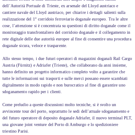
dell’Autorità Portuale di Trieste, ex arsenale del Lloyd austriaco e
cantiere navale del Lloyd austriaco, per chiarire i dettagli salienti sulla
realizzazione del 1° corridoio ferroviario doganale europeo. Tra le altre
cose, l’attenzione si è concentrata su questioni di diritto doganale come il
monitoraggio transfrontaliero del corridoio doganale e il collegamento in
rete digitale delle due autorità europee al fine di consentire una procedura
doganale sicura, veloce e trasparente.
Allo stesso tempo, i due futuri operatori di magazzini doganali Rail Cargo
Austria (Fürnitz) e Adriafer (Trieste), che collaborano da anni insieme,
hanno definito un progetto informatico completo volto a garantire che
tutte le informazioni sui trasporti e sulle merci possano essere scambiati
digitalmente in modo rapido e non burocratico al fine di garantire uno
sdoganamento rapido per i clienti.
Come preludio a queste discussioni molto tecniche, si è svolto un
avvincente tour del porto, soprattutto le sedi dell’attuale sdoganamento e
del futuro operatore di deposito doganale Adriafer, il nuovo terminal PLT,
una giovane joint venture del Porto di Amburgo e lo spedizioniere
triestino Parisi.