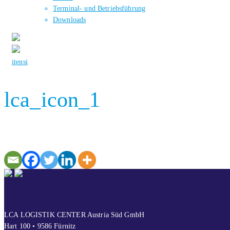
Terminal- und Betriebsführung
Downloads
it
en
si
lca_icon_1
KONTAKT
LCA LOGISTIK CENTER Austria Süd GmbH
Hart 100 • 9586 Fürnitz