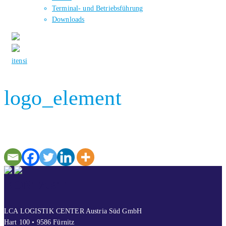
Terminal- und Betriebsführung
Downloads
it
en
si
logo_element
KONTAKT
LCA LOGISTIK CENTER Austria Süd GmbH
Hart 100 • 9586 Fürnitz