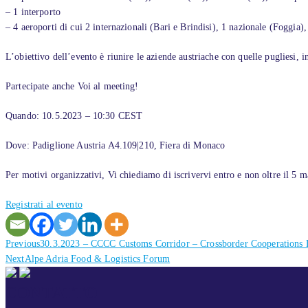
– 1 interporto
– 4 aeroporti di cui 2 internazionali (Bari e Brindisi), 1 nazionale (Foggia)
L’obiettivo dell’evento è riunire le aziende austriache con quelle pugliesi, i
Partecipate anche Voi al meeting!
Quando: 10.5.2023 – 10:30 CEST
Dove: Padiglione Austria A4.109|210, Fiera di Monaco
Per motivi organizzativi, Vi chiediamo di iscrivervi entro e non oltre il 5 
Registrati al evento
Previous
Previous
30.3.2023 – CCCC Customs Corridor – Crossborder Cooperations 
Next
post:
Next
Alpe Adria Food & Logistics Forum
post:
CONTATTO