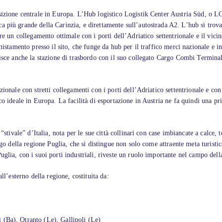
sizione centrale in Europa. L’Hub logistico Logistik Center Austria Süd, o LCA
 più grande della Carinzia, e direttamente sull’autostrada A2. L’hub si trova 
fre un collegamento ottimale con i porti dell’Adriatico settentrionale e il vic
to presso il sito, che funge da hub per il traffico merci nazionale e intern
tisce anche la stazione di trasbordo con il suo collegato Cargo Combi Termina
ionale con stretti collegamenti con i porti dell’Adriatico settentrionale e con
co ideale in Europa. La facilità di esportazione in Austria ne fa quindi una pri
“stivale” d’Italia, nota per le sue città collinari con case imbiancate a calce, 
luogo della regione Puglia, che si distingue non solo come attraente meta turi
glia, con i suoi porti industriali, riveste un ruolo importante nel campo della
ll’esterno della regione, costituita da:
 (Ba), Otranto (Le), Gallipoli (Le)