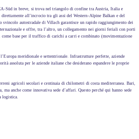
-Süd in breve, si trova nel triangolo di confine tra Austria, Italia e
direttamente all’incrocio tra gli assi del Western-Alpine Balkan e del
ino svincolo autostradale di Villach garantisce un rapido raggiungimento dei
azionale e offre, tra l’altro, un collegamento nei giorni feriali con porti
l come base per il traffico di carichi a carri e combinato (movimentazione
 l’Europa meridionale e settentrionale. Infrastrutture perfette, aziende
orità assoluta per le aziende italiane che desiderano espandere le proprie
terreni agricoli secolari e centinaia di chilometri di costa mediterranea. Bari,
stica, ma anche come innovativa sede d’affari. Questo perché qui hanno sede
 logistica.