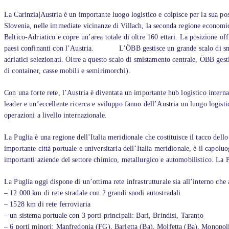
La Carinzia|Austria è un importante luogo logistico e colpisce per la sua po
Slovenia, nelle immediate vicinanze di Villach, la seconda regione economica
Baltico-Adriatico e copre un’area totale di oltre 160 ettari. La posizione of
paesi confinanti con l’Austria. L’ÖBB gestisce un grande scalo di smistamen
adriatici selezionati. Oltre a questo scalo di smistamento centrale, ÖBB ges
di container, casse mobili e semirimorchi).
Con una forte rete, l’Austria è diventata un importante hub logistico internaz
leader e un’eccellente ricerca e sviluppo fanno dell’Austria un luogo logisti
operazioni a livello internazionale.
La Puglia è una regione dell’Italia meridionale che costituisce il tacco dello 
importante città portuale e universitaria dell’Italia meridionale, è il capo
importanti aziende del settore chimico, metallurgico e automobilistico. La Pu
La Puglia oggi dispone di un’ottima rete infrastrutturale sia all’interno che a
– 12.000 km di rete stradale con 2 grandi snodi autostradali
– 1528 km di rete ferroviaria
– un sistema portuale con 3 porti principali: Bari, Brindisi, Taranto
– 6 porti minori: Manfredonia (FG), Barletta (Ba), Molfetta (Ba), Monopoli