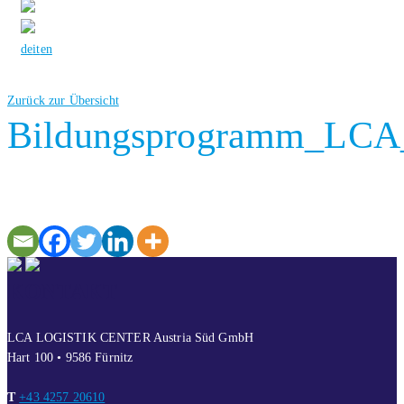
de
it
en
Zurück zur Übersicht
Bildungsprogramm_LCA_
KONTAKT
LCA LOGISTIK CENTER Austria Süd GmbH
Hart 100 • 9586 Fürnitz
T
+43 4257 20610