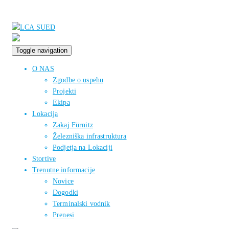
Toggle navigation
O NAS
Zgodbe o uspehu
Projekti
Ekipa
Lokacija
Zakaj Fürnitz
Železniška infrastruktura
Podjetja na Lokaciji
Stortive
Trenutne informacije
Novice
Dogodki
Terminalski vodnik
Prenesi