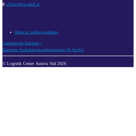
E
office@lca-sued.at
LINKS
Odtis in zaščita podatkov
Landesrecht Kärnten –
Kärntner Spekulationsverbotsgesetz (K-SpvG)
© Logistik Center Austria Süd 2026