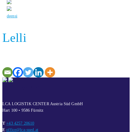
de
en
si
Lelli
CONTATTO
LCA LOGISTIK CENTER Austria Süd GmbH
Hart 100 • 9586 Fürnitz
T
+43 4257 20610
E
office@lca-sued.at