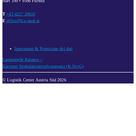
Hart 100 • 9586 Fürnitz
T
+43 4257 20610
E
office@lca-sued.at
LINKS
Impressum & Protezione dei dati
Landesrecht Kärnten –
Kärntner Spekulationsverbotsgesetz (K-SpvG)
© Logistik Center Austria Süd 2026