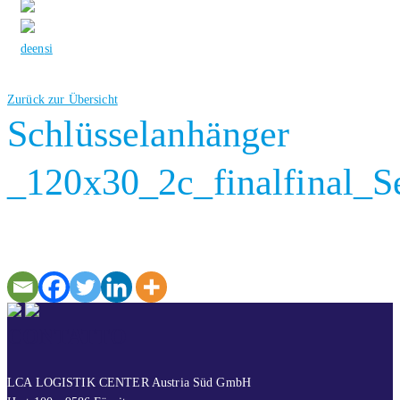
de
en
si
Zurück zur Übersicht
Schlüsselanhänger
_120x30_2c_finalfinal_S
CONTATTO
LCA LOGISTIK CENTER Austria Süd GmbH