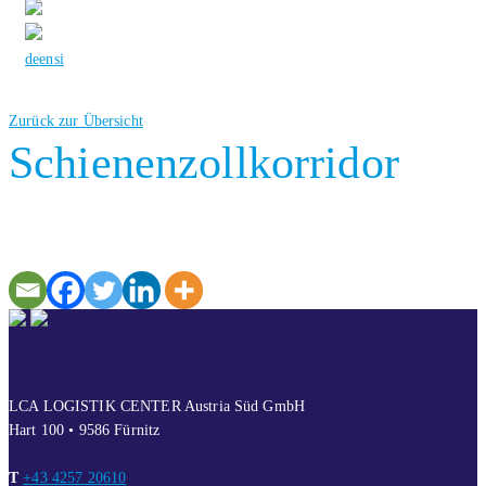
de
en
si
Zurück zur Übersicht
Schienenzollkorridor
CONTATTO
LCA LOGISTIK CENTER Austria Süd GmbH
Hart 100 • 9586 Fürnitz
T
+43 4257 20610