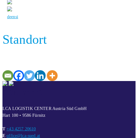
de
en
si
Standort
CONTATTO
LCA LOGISTIK CENTER Austria Süd GmbH
Hart 100 • 9586 Fürnitz
T
+43 4257 20610
E
office@lca-sued.at