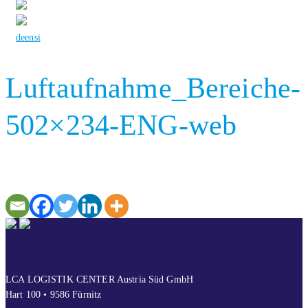
de
en
si
Luftaufnahme_Bereiche-
502×234-ENG-web
CONTATTO
LCA LOGISTIK CENTER Austria Süd GmbH
Hart 100 • 9586 Fürnitz