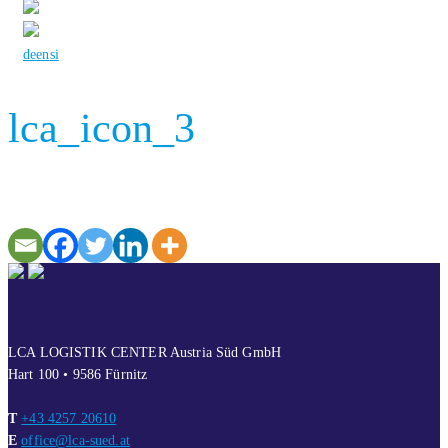
de
en
si
lca_icon_3
CONTATTO
LCA LOGISTIK CENTER Austria Süd GmbH
Hart 100 • 9586 Fürnitz
T
+43 4257 20610
E
office@lca-sued.at