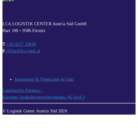
CONTATTO
LCA LOGISTIK CENTER Austria Süd GmbH
Hart 100 • 9586 Fürnitz
T
+43 4257 20610
E
office@lca-sued.at
LINKS
Impressum & Protezione dei dati
Landesrecht Kärnten –
Kärntner Spekulationsverbotsgesetz (K-SpvG)
© Logistik Center Austria Süd 2026