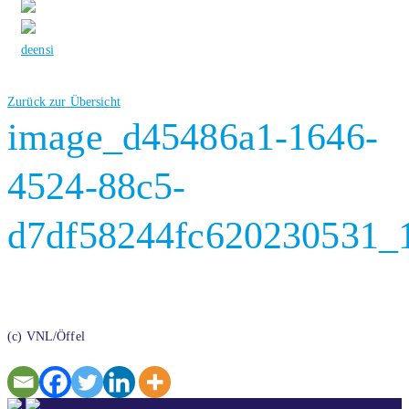
de
en
si
Zurück zur Übersicht
image_d45486a1-1646-
4524-88c5-
d7df58244fc620230531_
(c) VNL/Öffel