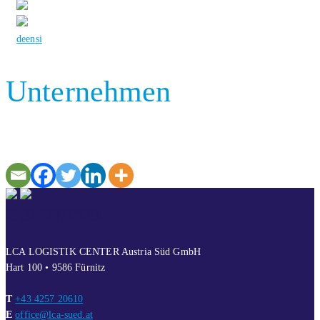
de
en
si
Unternehmen
CONTATTO
LCA LOGISTIK CENTER Austria Süd GmbH
Hart 100 • 9586 Fürnitz
T
+43 4257 20610
E
office@lca-sued.at