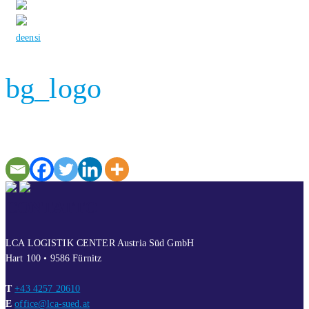
de
en
si
bg_logo
CONTATTO
LCA LOGISTIK CENTER Austria Süd GmbH
Hart 100 • 9586 Fürnitz
T
+43 4257 20610
E
office@lca-sued.at