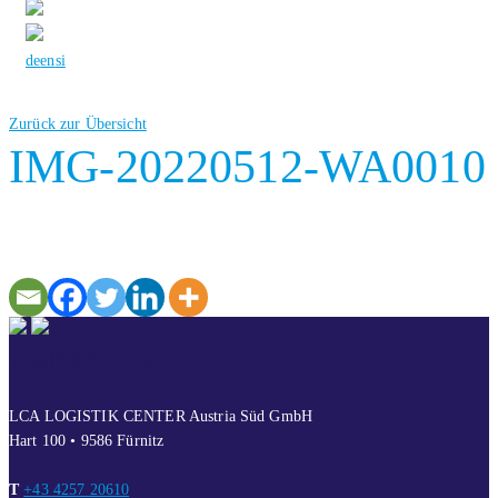
de
en
si
Zurück zur Übersicht
IMG-20220512-WA0010
CONTATTO
LCA LOGISTIK CENTER Austria Süd GmbH
Hart 100 • 9586 Fürnitz
T
+43 4257 20610