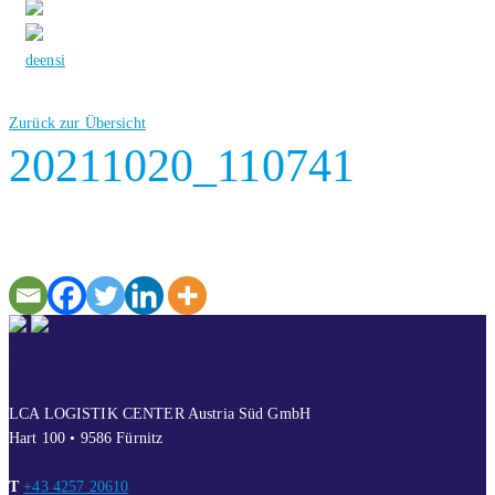
de
en
si
Zurück zur Übersicht
20211020_110741
CONTATTO
LCA LOGISTIK CENTER Austria Süd GmbH
Hart 100 • 9586 Fürnitz
T
+43 4257 20610