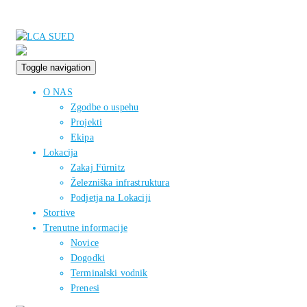
Toggle navigation
O NAS
Zgodbe o uspehu
Projekti
Ekipa
Lokacija
Zakaj Fürnitz
Železniška infrastruktura
Podjetja na Lokaciji
Stortive
Trenutne informacije
Novice
Dogodki
Terminalski vodnik
Prenesi