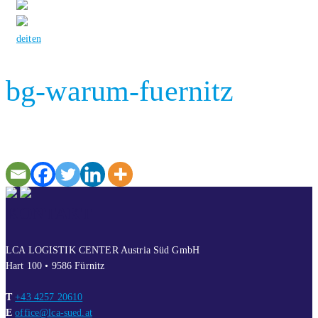
de
it
en
bg-warum-fuernitz
KONTAKT
LCA LOGISTIK CENTER Austria Süd GmbH
Hart 100 • 9586 Fürnitz
T
+43 4257 20610
E
office@lca-sued.at