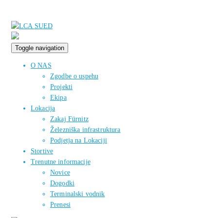
Toggle navigation
O NAS
Zgodbe o uspehu
Projekti
Ekipa
Lokacija
Zakaj Fürnitz
Železniška infrastruktura
Podjetja na Lokaciji
Stortive
Trenutne informacije
Novice
Dogodki
Terminalski vodnik
Prenesi