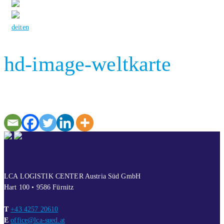
de
it
en
hd-image-weltkarte
KONTAKT
LCA LOGISTIK CENTER Austria Süd GmbH
Hart 100 • 9586 Fürnitz
T
+43 4257 20610
E
office@lca-sued.at