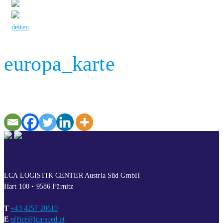
de
it
en
europa_karte
KONTAKT
LCA LOGISTIK CENTER Austria Süd GmbH
Hart 100 • 9586 Fürnitz
T
+43 4257 20610
E
office@lca-sued.at