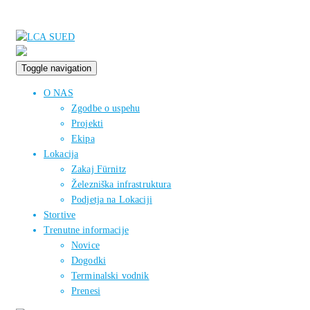
Toggle navigation
O NAS
Zgodbe o uspehu
Projekti
Ekipa
Lokacija
Zakaj Fürnitz
Železniška infrastruktura
Podjetja na Lokaciji
Stortive
Trenutne informacije
Novice
Dogodki
Terminalski vodnik
Prenesi