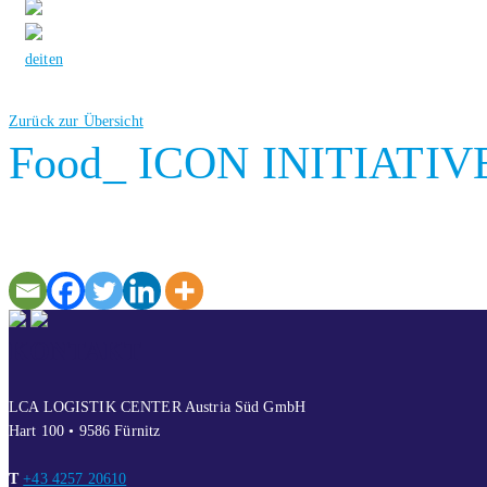
de
it
en
Zurück zur Übersicht
Food_ ICON INITIATIVE_p
KONTAKT
LCA LOGISTIK CENTER Austria Süd GmbH
Hart 100 • 9586 Fürnitz
T
+43 4257 20610