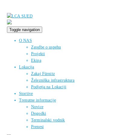
Toggle navigation
O NAS
Zgodbe o uspehu
Projekti
Ekipa
Lokacija
Zakaj Fürnitz
Železniška infrastruktura
Podjetja na Lokaciji
Stortive
Trenutne informacije
Novice
Dogodki
Terminalski vodnik
Prenesi