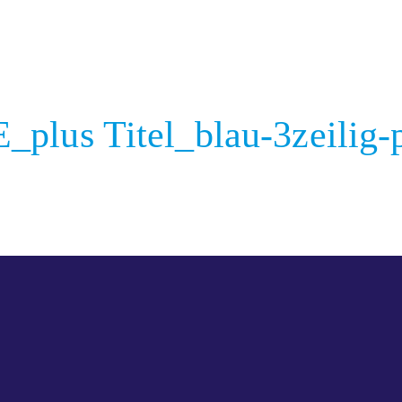
lus Titel_blau-3zeilig-p