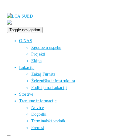
Toggle navigation
O NAS
Zgodbe o uspehu
Projekti
Ekipa
Lokacija
Zakaj Fürnitz
Železniška infrastruktura
Podjetja na Lokaciji
Stortive
Trenutne informacije
Novice
Dogodki
Terminalski vodnik
Prenesi