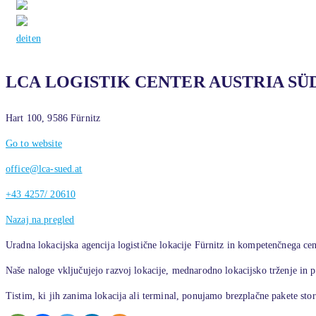
de
it
en
LCA LOGISTIK CENTER AUSTRIA S
Hart 100, 9586 Fürnitz
Go to website
office@lca-sued.at
+43 4257/ 20610
Nazaj na pregled
Uradna lokacijska agencija logistične lokacije Fürnitz in kompetenčnega cen
Naše naloge vključujejo razvoj lokacije, mednarodno lokacijsko trženje in 
Tistim, ki jih zanima lokacija ali terminal, ponujamo brezplačne pakete stori