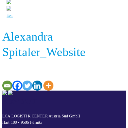
it
en
Alexandra
Spitaler_Website
KONTAKT
LCA LOGISTIK CENTER Austria Süd GmbH
Hart 100 • 9586 Fürnitz