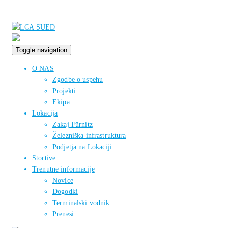
Toggle navigation
O NAS
Zgodbe o uspehu
Projekti
Ekipa
Lokacija
Zakaj Fürnitz
Železniška infrastruktura
Podjetja na Lokaciji
Stortive
Trenutne informacije
Novice
Dogodki
Terminalski vodnik
Prenesi