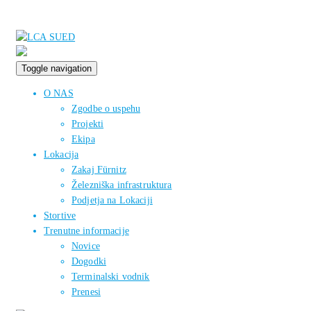
Toggle navigation
O NAS
Zgodbe o uspehu
Projekti
Ekipa
Lokacija
Zakaj Fürnitz
Železniška infrastruktura
Podjetja na Lokaciji
Stortive
Trenutne informacije
Novice
Dogodki
Terminalski vodnik
Prenesi