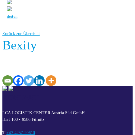
de
it
en
Zurück zur Übersicht
Bexity
KONTAKT
LCA LOGISTIK CENTER Austria Süd GmbH
Hart 100 • 9586 Fürnitz
T
+43 4257 20610