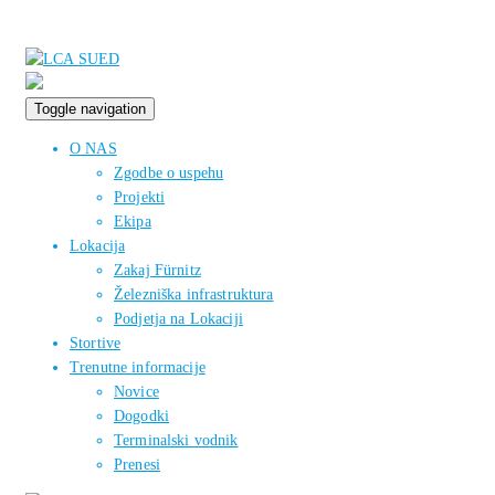
Toggle navigation
O NAS
Zgodbe o uspehu
Projekti
Ekipa
Lokacija
Zakaj Fürnitz
Železniška infrastruktura
Podjetja na Lokaciji
Stortive
Trenutne informacije
Novice
Dogodki
Terminalski vodnik
Prenesi