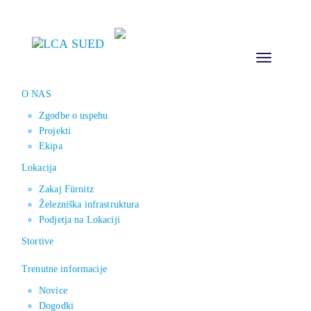
Toggle
navigation
O NAS
Zgodbe o uspehu
Projekti
Ekipa
Lokacija
Zakaj Fürnitz
Železniška infrastruktura
Podjetja na Lokaciji
Stortive
Trenutne informacije
Novice
Dogodki