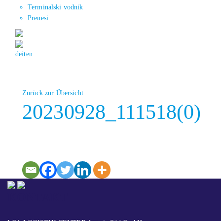
Terminalski vodnik
Prenesi
de
it
en
Zurück zur Übersicht
20230928_111518(0)
KONTAKT