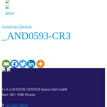
de
it
en
Zurück zur Übersicht
_AND0593-CR3
KONTAKT
LCA LOGISTIK CENTER Austria Süd GmbH
Hart 100 • 9586 Fürnitz
T
+43 4257 20610