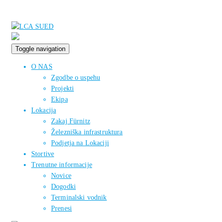
Toggle navigation
O NAS
Zgodbe o uspehu
Projekti
Ekipa
Lokacija
Zakaj Fürnitz
Železniška infrastruktura
Podjetja na Lokaciji
Stortive
Trenutne informacije
Novice
Dogodki
Terminalski vodnik
Prenesi