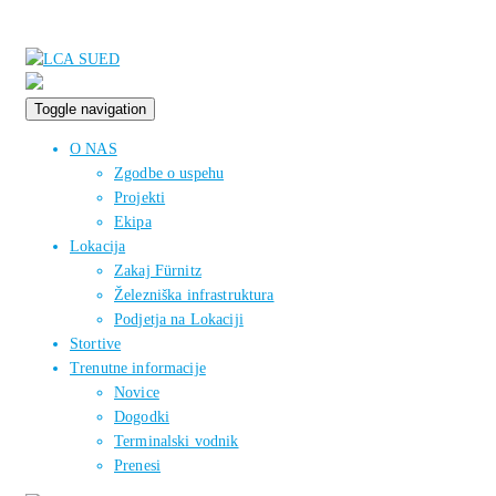
Toggle navigation
O NAS
Zgodbe o uspehu
Projekti
Ekipa
Lokacija
Zakaj Fürnitz
Železniška infrastruktura
Podjetja na Lokaciji
Stortive
Trenutne informacije
Novice
Dogodki
Terminalski vodnik
Prenesi